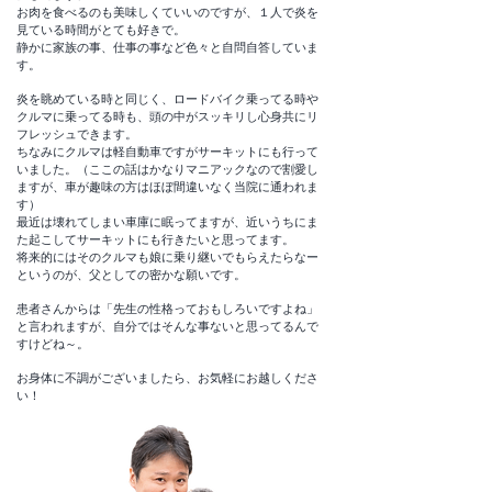
お肉を食べるのも美味しくていいのですが、１人で炎を
見ている時間がとても好きで。
静かに家族の事、仕事の事など色々と自問自答していま
す。
炎を眺めている時と同じく、ロードバイク乗ってる時や
クルマに乗ってる時も、頭の中がスッキリし心身共にリ
フレッシュできます。
ちなみにクルマは軽自動車ですがサーキットにも行って
いました。（ここの話はかなりマニアックなので割愛し
ますが、車が趣味の方はほぼ間違いなく当院に通われま
す）
最近は壊れてしまい車庫に眠ってますが、近いうちにま
た起こしてサーキットにも行きたいと思ってます。
将来的にはそのクルマも娘に乗り継いでもらえたらなー
というのが、父としての密かな願いです。
患者さんからは「先生の性格っておもしろいですよね」
と言われますが、自分ではそんな事ないと思ってるんで
すけどね～。
お身体に不調がございましたら、お気軽にお越しくださ
い！