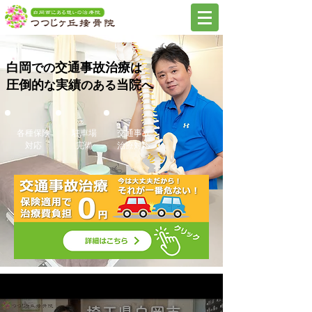
白岡
交通事故治療
での
は
圧倒的
実績
当院
な
のある
へ
各種保険
駐車場
交通事故
​対応
​完備
​治療対応