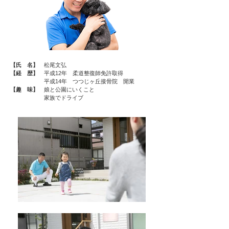
【氏 名】
松尾文弘
【経 歴】
平成12年 柔道整復師免許取得
平成14年 つつじヶ丘接骨院 開業
【趣 味】
娘と公園にいくこと
家族でドライブ