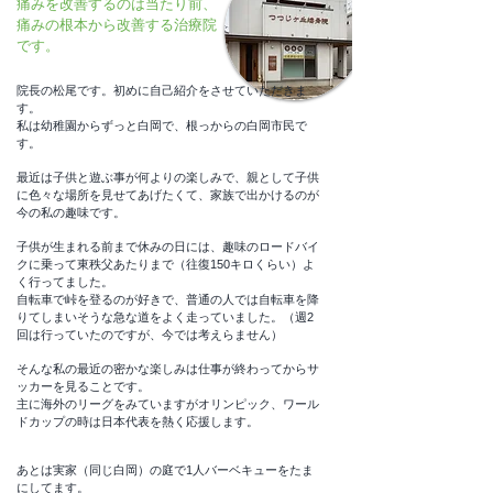
痛みを改善するのは当たり前、
痛みの根本から改善する治療院
です。
院長の松尾です。初めに自己紹介をさせていただきま
す。
私は幼稚園からずっと白岡で、根っからの白岡市民で
す。
最近は子供と遊ぶ事が何よりの楽しみで、親として子供
に色々な場所を見せてあげたくて、家族で出かけるのが
今の私の趣味です。
子供が生まれる前まで休みの日には、趣味のロードバイ
クに乗って東秩父あたりまで（往復150キロくらい）よ
く行ってました。
自転車で峠を登るのが好きで、普通の人では自転車を降
りてしまいそうな急な道をよく走っていました。（週2
回は行っていたのですが、今では考えらません）
そんな私の最近の密かな楽しみは仕事が終わってからサ
ッカーを見ることです。
主に海外のリーグをみていますがオリンピック、ワール
ドカップの時は日本代表を熱く応援します。
あとは実家（同じ白岡）の庭で1人バーベキューをたま
にしてます。