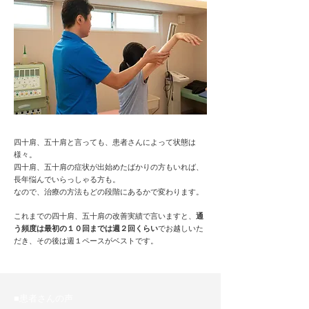
四十肩、五十肩と言っても、患者さんによって状態は
様々。
四十肩、五十肩の症状が出始めたばかりの方もいれば、
長年悩んでいらっしゃる方も。
なので、治療の方法もどの段階にあるかで変わります。
これまでの四十肩、五十肩の
改善実績で言いますと、
​通
う頻度は最初の１０回までは週２回くらい
でお越しいた
だき、その後は週１ペースが
​ベストです。
■患者さんの声