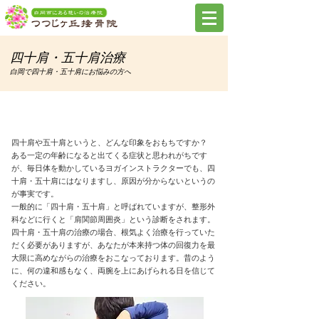
四十肩・五十肩治療
白岡で四十肩・五十肩にお悩みの方へ
■こんな方は要注意
四十肩や五十肩というと、どんな印象をおもちですか？
ある一定の年齢になると出てくる症状と思われがちです
が、毎日体を動かしているヨガインストラクターでも、四
十肩・五十肩にはなりますし、原因が分からないというの
が事実です。
一般的に「四十肩・五十肩」と呼ばれていますが、整形外
科などに行くと「肩関節周囲炎」という診断をされます。
四十肩・五十肩の治療の場合、根気よく治療を行っていた
だく必要がありますが、あなたが本来持つ体の回復力を最
大限に高めながらの治療をおこなっております。昔のよう
に、何の違和感もなく、両腕を上にあげられる日を信じて
ください。