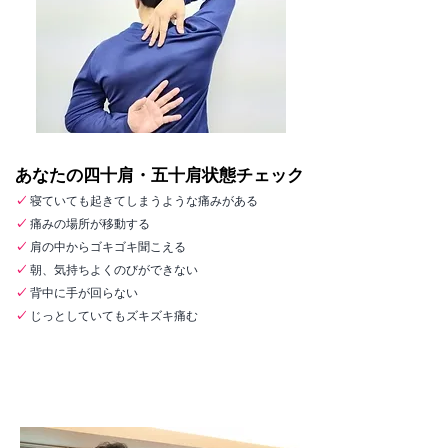
あなたの四十肩・五十肩状態チェック
✓
寝ていても起きてしまうような痛みがある
✓
痛みの場所が移動する
✓
肩の中からゴキゴキ聞こえる
✓
朝、気持ちよくのびができない
✓
背中に手が回らない
✓
じっとしていてもズキズキ痛む
■当院の四十肩・五十肩治療