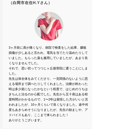
（白岡市在住H.Yさん）
3ヶ月前に肩が痛くなり、病院で検査をした結果、腱板
損傷が少しあると言われ、電気を当てたり温めたりして
いました。もらった薬も服用していましたが、あまり良
くなりませんでした。
それで、思い切ってつつじヶ丘接骨院に通うことにしま
した。
先生は体全体をみてくださり、一見関係のないように思
える場所まで調べたりしてくれました。治療が終わった
時は多少楽になったかなという程度で、はじめのうちは
きちんと治るのか心配でした。先生から五十肩はある程
度時間がかかるもので、1〜2年は覚悟した方がいいと言
われましたが、10ヶ月くらいで良くなりました。途中何
度もあきらめそうになりましたが、先生の励ましや、ア
ドバイスもあり、ここまで来られました！
ありがとうございます。