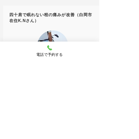
四十肩で眠れない程の痛みが改善（白岡市
在住K.Nさん）
電話で予約する
肩の痛みで通い始めて2ヶ月くらいになります。はじめ
は寝返りするとズキンとした痛みがあり、あまり熟睡で
きない日が多く寝不足気味でした。治療をうけるように
なってからは眠れるようになってきました。
つつじヶ丘接骨院は痛い場所だけではなく全身を治療し
てくれます。普通のマッサージのお店だと、痛いところ
しか治療してくれないせいか、すぐに痛みがぶり返して
いました。
こちらの治療をうけて、全身のバランスが大切なんだと
思いました！
そろそろゴルフの練習を少しずつ再開しようと思ってい
ます。