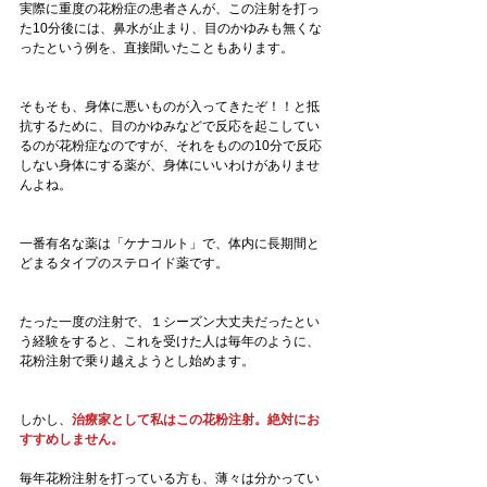
実際に重度の花粉症の患者さんが、この注射を打っ
た10分後には、鼻水が止まり、目のかゆみも無くな
ったという例を、直接聞いたこともあります。
そもそも、身体に悪いものが入ってきたぞ！！と抵
抗するために、目のかゆみなどで反応を起こしてい
るのが花粉症なのですが、それをものの10分で反応
しない身体にする薬が、身体にいいわけがありませ
んよね。
一番有名な薬は「ケナコルト」で、体内に長期間と
どまるタイプのステロイド薬です。
たった一度の注射で、１シーズン大丈夫だったとい
う経験をすると、これを受けた人は毎年のように、
花粉注射で乗り越えようとし始めます。
しかし、
治療家として私はこの花粉注射。絶対にお
すすめしません。
毎年花粉注射を打っている方も、薄々は分かってい