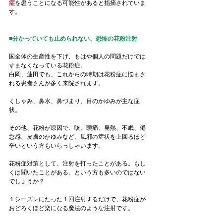
症
を患うことになる可能性があると指摘されていま
す。
■分かっていても止められない、恐怖の花粉注射
国全体の生産性を下げ、もはや個人の問題だけでは
すまなくなっている花粉症。
白岡、蓮田でも、これからの時期は花粉症に悩まさ
れる患者さんが多く来院されます。
くしゃみ、鼻水、鼻づまり、目のかゆみが主な症
状。
その他、花粉が原因で、咳、頭痛、発熱、不眠、倦
怠感、皮膚のかゆみなど、風邪の症状を上回るほど
辛いという方もいらっしゃいます。
花粉症対策として、注射を打ったことがある。もし
くは聞いたことがある。という方も多いのではない
でしょうか？
１シーズンにたった１回注射するだけで、花粉症が
おどろくほど楽になる魔法のような注射です。