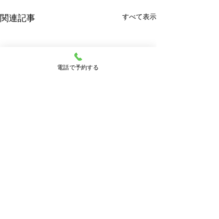
すべて表示
関連記事
電話で予約する
根本治療を受けられた患
根本治療って何
者さんのご感想
にお答えします
当院では、治療前に根本治療
ここ数年、患者さ
コメント